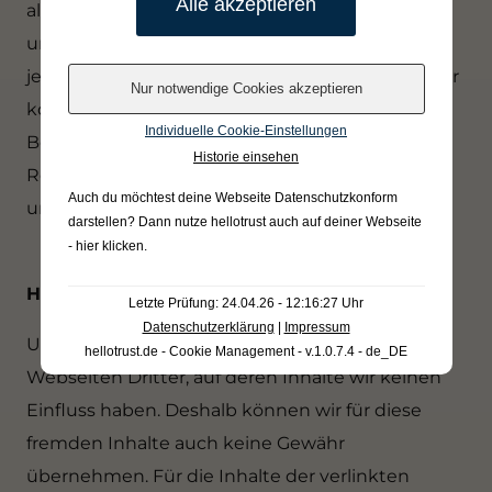
allgemeinen Gesetzen bleiben hiervon
unberührt. Eine diesbezügliche Haftung ist
jedoch erst ab dem Zeitpunkt der Kenntnis einer
konkreten Rechtsverletzung möglich. Bei
Individuelle Cookie-Einstellungen
Bekanntwerden von entsprechenden
Historie einsehen
Rechtsverletzungen werden wir diese Inhalte
Auch du möchtest deine Webseite Datenschutzkonform
umgehend entfernen.
darstellen? Dann nutze
hellotrust auch auf deiner Webseite
- hier klicken
.
Haftung für Links
Letzte Prüfung: 24.04.26 - 12:16:27 Uhr
Datenschutzerklärung
|
Impressum
Unser Angebot enthält Links zu externen
hellotrust.de - Cookie Management - v.1.0.7.4 - de_DE
Webseiten Dritter, auf deren Inhalte wir keinen
Einfluss haben. Deshalb können wir für diese
fremden Inhalte auch keine Gewähr
übernehmen. Für die Inhalte der verlinkten