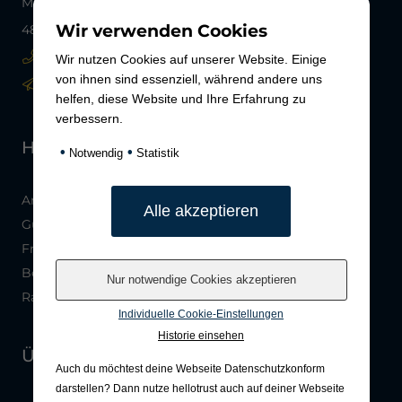
Münsterstraße 44
Wir verwenden Cookies
48268 Greven
+49 2571 5788310
Wir nutzen Cookies auf unserer Website. Einige
von ihnen sind essenziell, während andere uns
info@hotel-hoeker-hof.de
helfen, diese Website und Ihre Erfahrung zu
verbessern.
HOTEL
•
•
Notwendig
Statistik
Anfahrt
Gut zu Wissen
Frühstück
Beruflich Unterwegs
Radler
Individuelle Cookie-Einstellungen
Historie einsehen
ÜBER UNS
Auch du möchtest deine Webseite Datenschutzkonform
darstellen? Dann nutze
hellotrust auch auf deiner Webseite