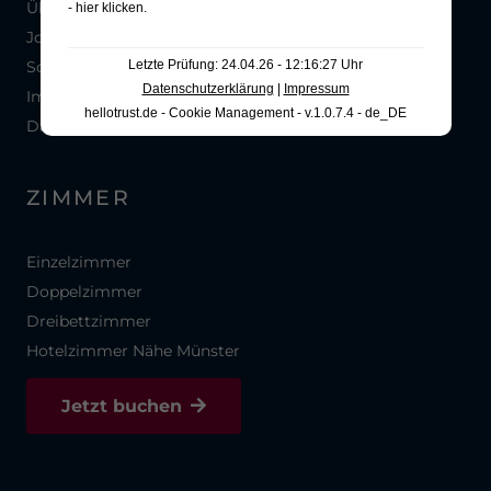
Über Uns
- hier klicken
.
Jobs
Letzte Prüfung: 24.04.26 - 12:16:27 Uhr
Soziale Medien
Datenschutzerklärung
|
Impressum
Impressum
hellotrust.de - Cookie Management - v.1.0.7.4 - de_DE
Datenschutzerklärung
ZIMMER
Einzelzimmer
Doppelzimmer
Dreibettzimmer
Hotelzimmer Nähe Münster
Jetzt buchen