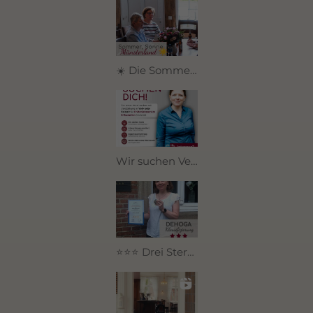
☀️ Die Sommerferien in NRW beginnen – und damit die perfekte Zeit für kleine Auszeiten.
Wir suchen Verstärkung für unser Team! 🤍
⭐⭐⭐ Drei Sterne für den Hoeker Hof ⭐⭐⭐